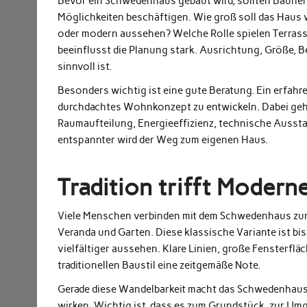
Bevor ein Schwedenhaus gebaut wird, sollten Bauher
Möglichkeiten beschäftigen. Wie groß soll das Haus 
oder modern aussehen? Welche Rolle spielen Terras
beeinflusst die Planung stark. Ausrichtung, Größe,
sinnvoll ist.
Besonders wichtig ist eine gute Beratung. Ein erfahr
durchdachtes Wohnkonzept zu entwickeln. Dabei geht
Raumaufteilung, Energieeffizienz, technische Ausstat
entspannter wird der Weg zum eigenen Haus.
Tradition trifft Modern
Viele Menschen verbinden mit dem Schwedenhaus zunä
Veranda und Garten. Diese klassische Variante ist b
vielfältiger aussehen. Klare Linien, große Fensterf
traditionellen Baustil eine zeitgemäße Note.
Gerade diese Wandelbarkeit macht das Schwedenhaus so
wirken. Wichtig ist, dass es zum Grundstück, zur U