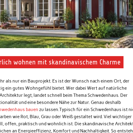
rlich wohnen mit skandinavischem Charme
hr als nur ein Bauprojekt. Es ist der Wunsch nach einem Ort, der
tig ein gutes Wohngefühl bietet. Wer dabei Wert auf natürliche
 Architektur legt, landet schnell beim Thema Schwedenhaus. Der
tionalität und eine besondere Nähe zur Natur. Genau deshalb
hwedenhaus bauen
zu lassen.Typisch für ein Schwedenhaus ist ni
arben wie Rot, Blau, Grau oder Weiß gestaltet wird. Viel wichtiger 
, offen, praktisch und wohnlich ist. Die skandinavische Architek
chen an Energieeffizienz, Komfort und Nachhaltigkeit. So entsteh