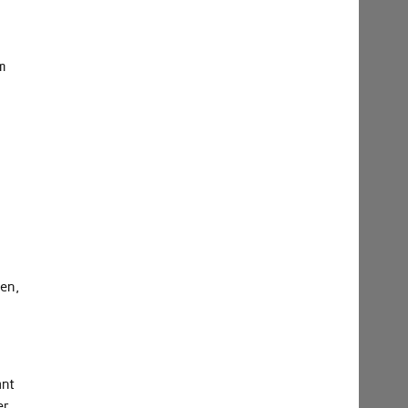
m
en,
ant
er