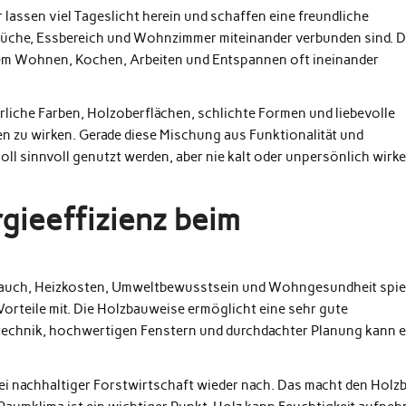
r lassen viel Tageslicht herein und schaffen eine freundliche
Küche, Essbereich und Wohnzimmer miteinander verbunden sind. 
dem Wohnen, Kochen, Arbeiten und Entspannen oft ineinander
rliche Farben, Holzoberflächen, schlichte Formen und liebevolle
n zu wirken. Gerade diese Mischung aus Funktionalität und
oll sinnvoll genutzt werden, aber nie kalt oder unpersönlich wirke
gieeffizienz beim
rbrauch, Heizkosten, Umweltbewusstsein und Wohngesundheit spie
Vorteile mit. Die Holzbauweise ermöglicht eine sehr gute
chnik, hochwertigen Fenstern und durchdachter Planung kann e
ei nachhaltiger Forstwirtschaft wieder nach. Das macht den Holz