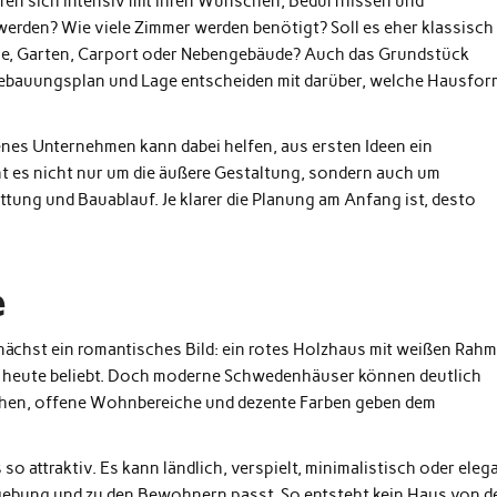
ren sich intensiv mit ihren Wünschen, Bedürfnissen und
werden? Wie viele Zimmer werden benötigt? Soll es eher klassisch
se, Garten, Carport oder Nebengebäude? Auch das Grundstück
 Bebauungsplan und Lage entscheiden mit darüber, welche Hausfor
enes Unternehmen kann dabei helfen, aus ersten Ideen ein
 es nicht nur um die äußere Gestaltung, sondern auch um
tung und Bauablauf. Je klarer die Planung am Anfang ist, desto
e
chst ein romantisches Bild: ein rotes Holzhaus mit weißen Rahm
is heute beliebt. Doch moderne Schwedenhäuser können deutlich
lächen, offene Wohnbereiche und dezente Farben geben dem
 attraktiv. Es kann ländlich, verspielt, minimalistisch oder eleg
mgebung und zu den Bewohnern passt. So entsteht kein Haus von d