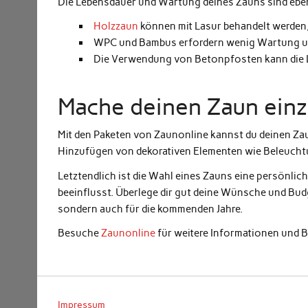
Die Lebensdauer und Wartung deines Zauns sind ebenf
Holzzaun
können mit Lasur behandelt werden,
WPC und Bambus erfordern wenig Wartung und
Die Verwendung von Betonpfosten kann die L
Mache deinen Zaun einz
Mit den Paketen von Zaunonline kannst du deinen Za
Hinzufügen von dekorativen Elementen wie Beleuchtu
Letztendlich ist die Wahl eines Zauns eine persönlic
beeinflusst. Überlege dir gut deine Wünsche und Budg
sondern auch für die kommenden Jahre.
Besuche
Zaunonline
für weitere Informationen und B
Impressum