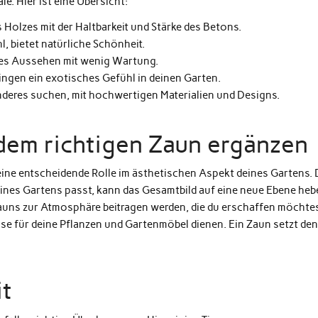
e. Hier ist eine Übersicht:
 Holzes mit der Haltbarkeit und Stärke des Betons.
hl, bietet natürliche Schönheit.
rnes Aussehen mit wenig Wartung.
ingen ein exotisches Gefühl in deinen Garten.
onderes suchen, mit hochwertigen Materialien und Designs.
dem richtigen Zaun ergänzen
 eine entscheidende Rolle im ästhetischen Aspekt deines Gartens. 
eines Gartens passt, kann das Gesamtbild auf eine neue Ebene heb
Zauns zur Atmosphäre beitragen werden, die du erschaffen möchtes
e für deine Pflanzen und Gartenmöbel dienen. Ein Zaun setzt de
it