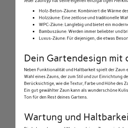
Jeder Zauntyp hat seine eigenen einzigartigen Merkmal
Holz-Beton-Zäune
: Kombiniert die Wärme des
Holzzäune
: Eine zeitlose und traditionelle Wa
WPC-Zäune
: Langlebig und bietet ein mode
Bambuszäune
: Werden immer beliebter und br
Luxus-Zäune
: Für diejenigen, die etwas Bes
Dein Gartendesign mit 
Neben Funktionalität und Haltbarkeit spielt der Zaun
Wahl eines Zauns, der zum Stil und zur Einrichtung d
Berücksichtige, wie die Textur, Farbe und Höhe des 
Ein gut gewählter Zaun kann als wunderschöne Kuliss
Ton für den Rest deines Gartens.
Wartung und Haltbarke