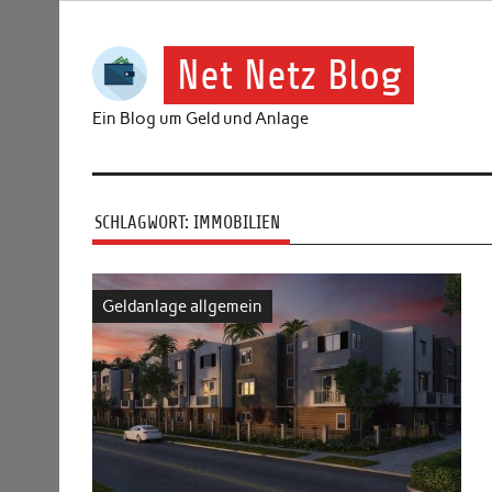
Skip
to
content
Net Netz Blog
Ein Blog um Geld und Anlage
SCHLAGWORT:
IMMOBILIEN
Geldanlage allgemein