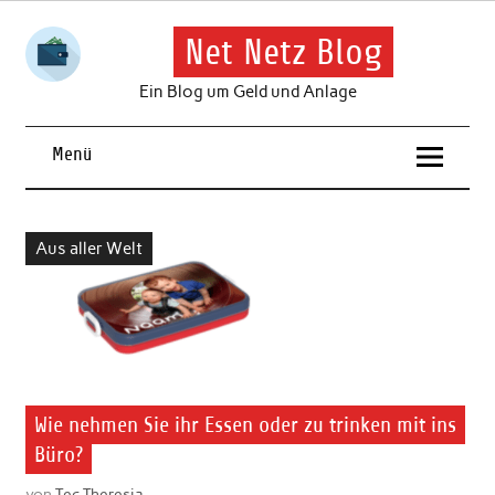
Skip
to
content
Net Netz Blog
Ein Blog um Geld und Anlage
Menü
Aus aller Welt
Wie nehmen Sie ihr Essen oder zu trinken mit ins
Büro?
von
Tec Theresia