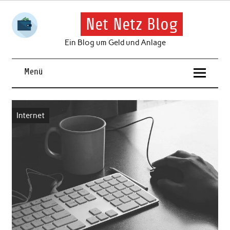
Skip
to
content
Net Netz Blog
Ein Blog um Geld und Anlage
Menü
Internet