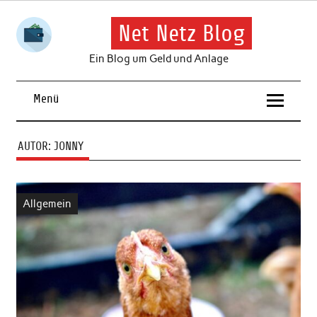
Skip
to
content
Net Netz Blog
Ein Blog um Geld und Anlage
Menü
AUTOR:
JONNY
Allgemein